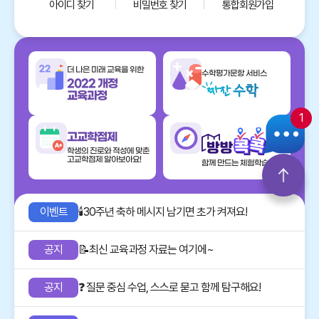
아이디 찾기
|
비밀번호 찾기
|
통합회원가입
더 나은 미래 교육을 위한
수학평가문항 서비스
2022 개정
교육과정
1
고교학점제
학생의 진로와 적성에 맞춘
고교학점제 알아보아요!
함께 만드는 체험학습지도
이벤트
🕯️30주년 축하 메시지 남기면 초가 켜져요!
공지
📝최신 교육과정 자료는 여기에~
공지
❓ 질문 중심 수업, 스스로 묻고 함께 탐구해요!