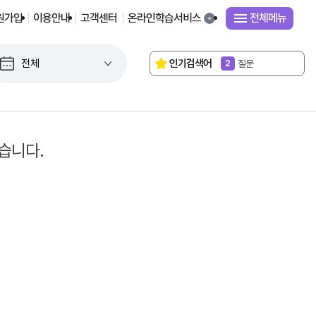
원가입
이용안내
고객센터
온라인학습서비스
전체메뉴
독서로
1
인기검색어
질문
2
연구대회
3
2022 교육과정
4
성취기준
5
교감
6
평가기준
7
습니다.
단원평가
8
시간표
9
거울의 방
10