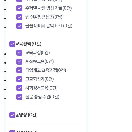
주제별 사진·영상 자료
(0건)
웹 실감형콘텐츠
(0건)
글꼴·이미지·음악·PPT
(0건)
교육정책
(0건)
교육과정
(0건)
AI·SW교육
(0건)
직업계고 교육과정
(0건)
고교학점제
(0건)
사회정서교육
(0건)
질문 중심 수업
(0건)
동영상
(0건)