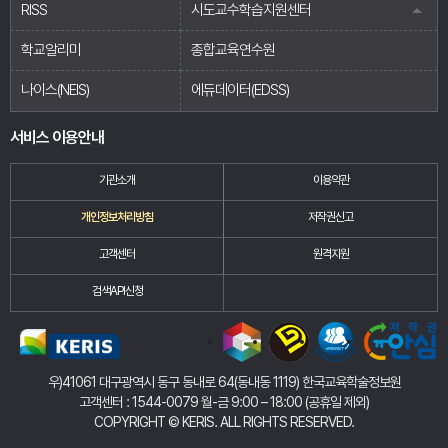
RISS
시도교수학습지원센터
학교알리미
종합교육연수원
나이스(NEIS)
에듀데이터(EDSS)
서비스 이용안내
기관소개
이용약관
개인정보처리방침
저작권신고
고객센터
원격지원
검색API신청
우)41061 대구광역시 동구 동내로 64(동내동 1119) 한국교육학술정보원
고객센터 : 1544-0079 월-금 9:00 – 18:00 (공휴일 제외)
COPYRIGHT
©
KERIS. ALL RIGHTS RESERVED.