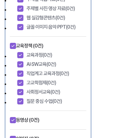
주제별 사진·영상 자료
(0건)
웹 실감형콘텐츠
(0건)
글꼴·이미지·음악·PPT
(0건)
교육정책
(0건)
교육과정
(0건)
AI·SW교육
(0건)
직업계고 교육과정
(0건)
고교학점제
(0건)
사회정서교육
(0건)
질문 중심 수업
(0건)
동영상
(0건)