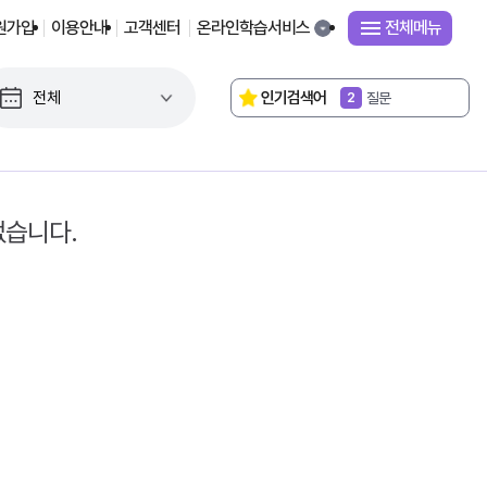
원가입
이용안내
고객센터
온라인학습서비스
전체메뉴
독서로
1
인기검색어
질문
2
연구대회
3
2022 교육과정
4
성취기준
5
교감
6
평가기준
7
없습니다.
단원평가
8
시간표
9
거울의 방
10