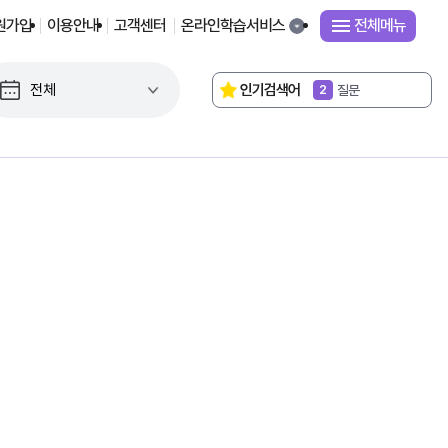
원가입
이용안내
고객센터
온라인학습서비스
전체메뉴
독서로
1
인기검색어
질문
2
연구대회
3
2022 교육과정
4
성취기준
5
교감
6
평가기준
7
단원평가
8
시간표
9
거울의 방
10