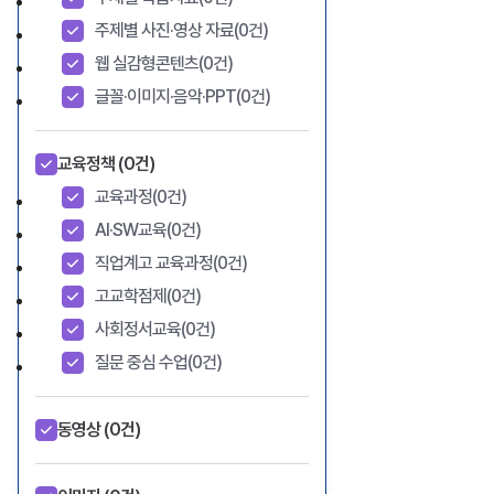
주제별 사진·영상 자료
(0건)
웹 실감형콘텐츠
(0건)
글꼴·이미지·음악·PPT
(0건)
교육정책
(0건)
교육과정
(0건)
AI·SW교육
(0건)
직업계고 교육과정
(0건)
고교학점제
(0건)
사회정서교육
(0건)
질문 중심 수업
(0건)
동영상
(0건)