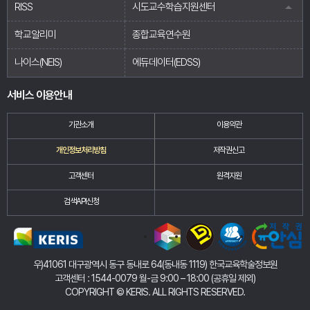
RISS
시도교수학습지원센터
학교알리미
종합교육연수원
나이스(NEIS)
에듀데이터(EDSS)
서비스 이용안내
기관소개
이용약관
개인정보처리방침
저작권신고
고객센터
원격지원
검색API신청
우)41061 대구광역시 동구 동내로 64(동내동 1119) 한국교육학술정보원
고객센터 : 1544-0079 월-금 9:00 – 18:00 (공휴일 제외)
COPYRIGHT
©
KERIS. ALL RIGHTS RESERVED.