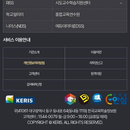
RISS
시도교수학습지원센터
학교알리미
종합교육연수원
나이스(NEIS)
에듀데이터(EDSS)
서비스 이용안내
기관소개
이용약관
개인정보처리방침
저작권신고
고객센터
원격지원
검색API신청
우)41061 대구광역시 동구 동내로 64(동내동 1119) 한국교육학술정보원
고객센터 : 1544-0079 월-금 9:00 – 18:00 (공휴일 제외)
COPYRIGHT
©
KERIS. ALL RIGHTS RESERVED.