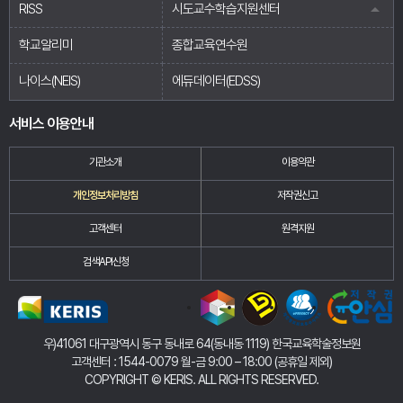
RISS
시도교수학습지원센터
학교알리미
종합교육연수원
나이스(NEIS)
에듀데이터(EDSS)
서비스 이용안내
기관소개
이용약관
개인정보처리방침
저작권신고
고객센터
원격지원
검색API신청
우)41061 대구광역시 동구 동내로 64(동내동 1119) 한국교육학술정보원
고객센터 : 1544-0079 월-금 9:00 – 18:00 (공휴일 제외)
COPYRIGHT
©
KERIS. ALL RIGHTS RESERVED.