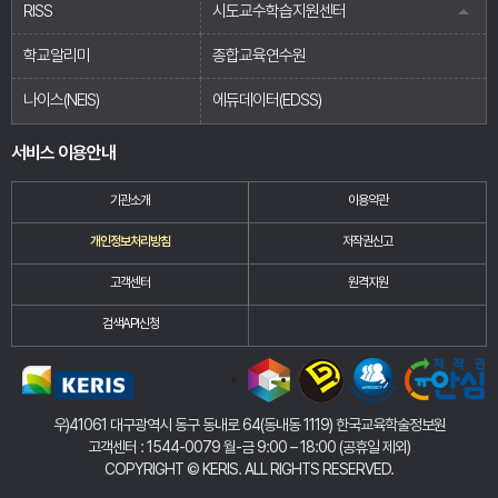
RISS
시도교수학습지원센터
학교알리미
종합교육연수원
나이스(NEIS)
에듀데이터(EDSS)
서비스 이용안내
기관소개
이용약관
개인정보처리방침
저작권신고
고객센터
원격지원
검색API신청
우)41061 대구광역시 동구 동내로 64(동내동 1119) 한국교육학술정보원
고객센터 : 1544-0079 월-금 9:00 – 18:00 (공휴일 제외)
COPYRIGHT
©
KERIS. ALL RIGHTS RESERVED.