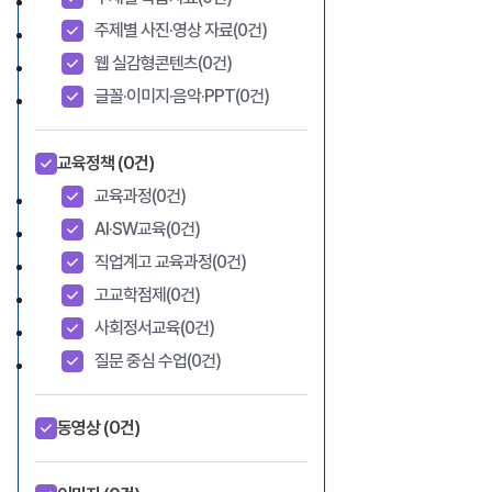
주제별 사진·영상 자료
(0건)
웹 실감형콘텐츠
(0건)
글꼴·이미지·음악·PPT
(0건)
교육정책
(0건)
교육과정
(0건)
AI·SW교육
(0건)
직업계고 교육과정
(0건)
고교학점제
(0건)
사회정서교육
(0건)
질문 중심 수업
(0건)
동영상
(0건)