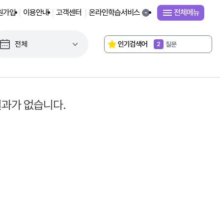
원가입
이용안내
고객센터
온라인학습서비스
전체메뉴
독서로
1
인기검색어
질문
2
연구대회
3
2022 교육과정
4
성취기준
5
교감
6
평가기준
7
결과가 없습니다.
단원평가
8
시간표
9
거울의 방
10