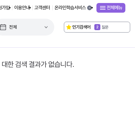
원가입
이용안내
고객센터
온라인학습서비스
전체메뉴
독서로
1
인기검색어
질문
2
연구대회
3
2022 교육과정
4
성취기준
5
교감
6
평가기준
7
 대한 검색 결과가 없습니다.
단원평가
8
시간표
9
거울의 방
10