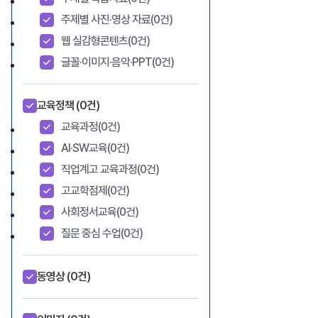
주제별 사진·영상 자료
(0건)
웹 실감형콘텐츠
(0건)
글꼴·이미지·음악·PPT
(0건)
교육정책
(0건)
교육과정
(0건)
AI·SW교육
(0건)
직업계고 교육과정
(0건)
고교학점제
(0건)
사회정서교육
(0건)
질문 중심 수업
(0건)
동영상
(0건)