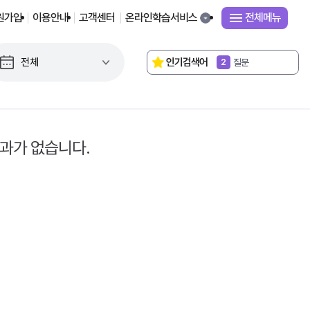
원가입
이용안내
고객센터
온라인학습서비스
전체메뉴
독서로
1
인기검색어
질문
2
연구대회
3
2022 교육과정
4
성취기준
5
교감
6
평가기준
7
결과가 없습니다.
단원평가
8
시간표
9
거울의 방
10