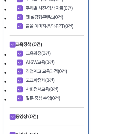
주제별 사진·영상 자료
(0건)
웹 실감형콘텐츠
(0건)
글꼴·이미지·음악·PPT
(0건)
교육정책
(0건)
교육과정
(0건)
AI·SW교육
(0건)
직업계고 교육과정
(0건)
고교학점제
(0건)
사회정서교육
(0건)
질문 중심 수업
(0건)
동영상
(0건)