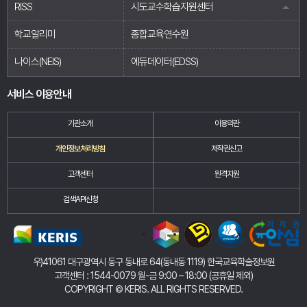
RISS
시도교수학습지원센터
학교알리미
종합교육연수원
나이스(NEIS)
에듀데이터(EDSS)
서비스 이용안내
기관소개
이용약관
개인정보처리방침
저작권신고
고객센터
원격지원
검색API신청
우)41061 대구광역시 동구 동내로 64(동내동 1119) 한국교육학술정보원
고객센터 : 1544-0079 월-금 9:00 – 18:00 (공휴일 제외)
COPYRIGHT
©
KERIS. ALL RIGHTS RESERVED.