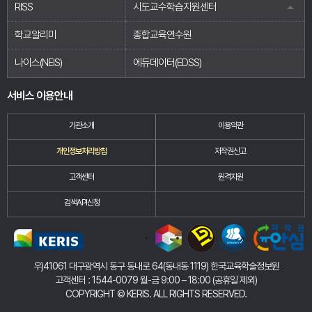
RISS
시도교수학습지원센터
학교알리미
종합교육연수원
나이스(NEIS)
에듀데이터(EDSS)
서비스 이용안내
기관소개
이용약관
개인정보처리방침
저작권신고
고객센터
원격지원
검색API신청
우)41061 대구광역시 동구 동내로 64(동내동 1119) 한국교육학술정보원
고객센터 : 1544-0079 월-금 9:00 – 18:00 (공휴일 제외)
COPYRIGHT
©
KERIS. ALL RIGHTS RESERVED.